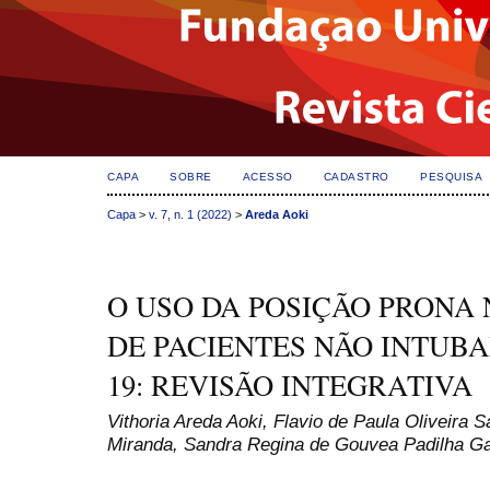
CAPA
SOBRE
ACESSO
CADASTRO
PESQUISA
Capa
>
v. 7, n. 1 (2022)
>
Areda Aoki
dapatkan informasi
Berita Terkini Kasus Penistaan Agama Gubernur Jak
O USO DA POSIÇÃO PRONA
DE PACIENTES NÃO INTUB
19: REVISÃO INTEGRATIVA
Vithoria Areda Aoki, Flavio de Paula Oliveira S
Miranda, Sandra Regina de Gouvea Padilha Ga