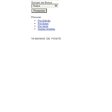
Escopo da Busca
Procurar
Por Edição
Por Autor
Por título
Outras revistas
TAMANHO DE FONTE