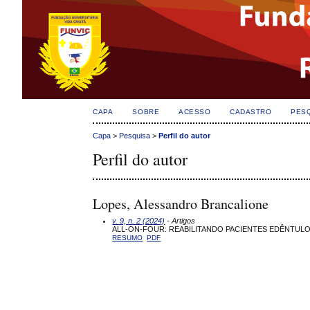
CAPA
SOBRE
ACESSO
CADASTRO
PES
Capa
>
Pesquisa
>
Perfil do autor
Perfil do autor
Lopes, Alessandro Brancalione
v. 9, n. 2 (2024)
- Artigos
ALL-ON-FOUR: REABILITANDO PACIENTES EDÊNTULOS 
RESUMO
PDF