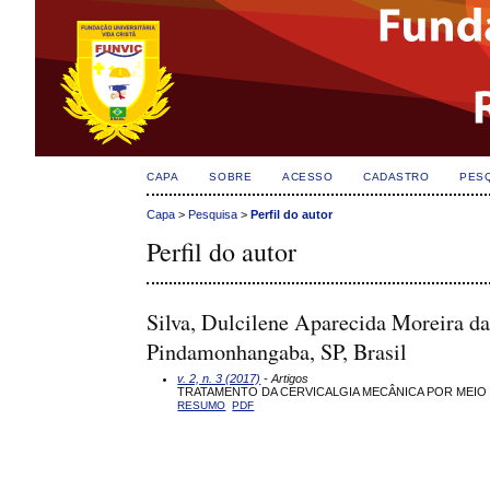
CAPA
SOBRE
ACESSO
CADASTRO
PES
Capa
>
Pesquisa
>
Perfil do autor
Perfil do autor
Silva, Dulcilene Aparecida Moreira d
Pindamonhangaba, SP, Brasil
v. 2, n. 3 (2017)
- Artigos
TRATAMENTO DA CERVICALGIA MECÂNICA POR MEIO D
RESUMO
PDF