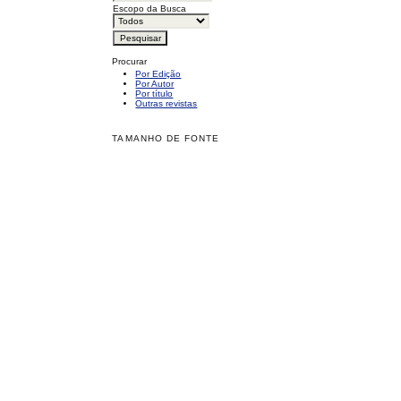
Escopo da Busca
Procurar
Por Edição
Por Autor
Por título
Outras revistas
TAMANHO DE FONTE