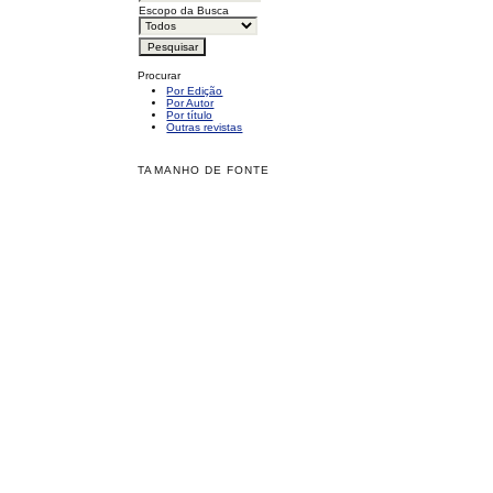
Escopo da Busca
Procurar
Por Edição
Por Autor
Por título
Outras revistas
TAMANHO DE FONTE