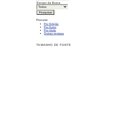
Escopo da Busca
Procurar
Por Edição
Por Autor
Por título
Outras revistas
TAMANHO DE FONTE