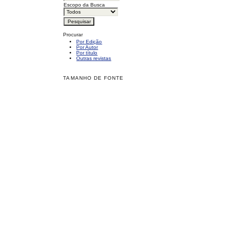
Escopo da Busca
Procurar
Por Edição
Por Autor
Por título
Outras revistas
TAMANHO DE FONTE