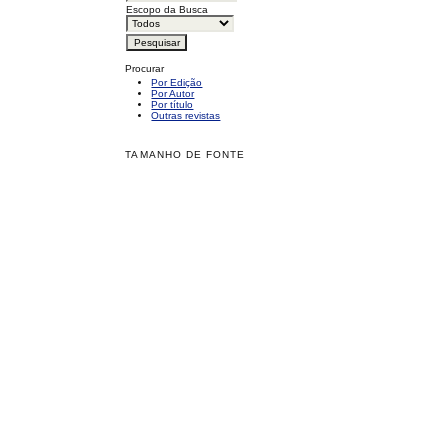
Escopo da Busca
Procurar
Por Edição
Por Autor
Por título
Outras revistas
TAMANHO DE FONTE