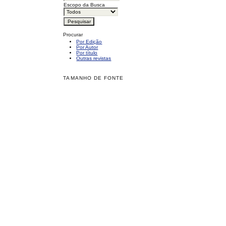
Escopo da Busca
Procurar
Por Edição
Por Autor
Por título
Outras revistas
TAMANHO DE FONTE