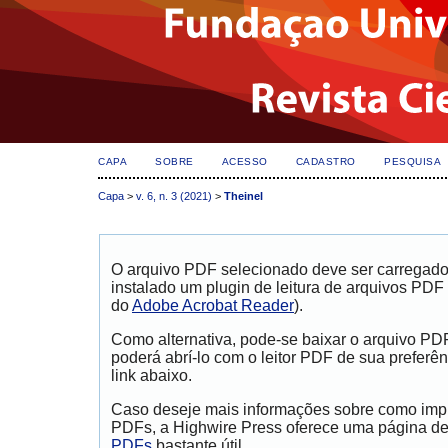
CAPA
SOBRE
ACESSO
CADASTRO
PESQUISA
Capa
>
v. 6, n. 3 (2021)
>
Theinel
dapatkan informasi
Berita Terkini Kasus Penistaan Agama Gubernur Jak
O arquivo PDF selecionado deve ser carregad
instalado um plugin de leitura de arquivos PDF
do
Adobe Acrobat Reader
).
Como alternativa, pode-se baixar o arquivo PD
poderá abrí-lo com o leitor PDF de sua preferên
link abaixo.
Caso deseje mais informações sobre como impri
PDFs, a Highwire Press oferece uma página d
PDFs
bastante útil.