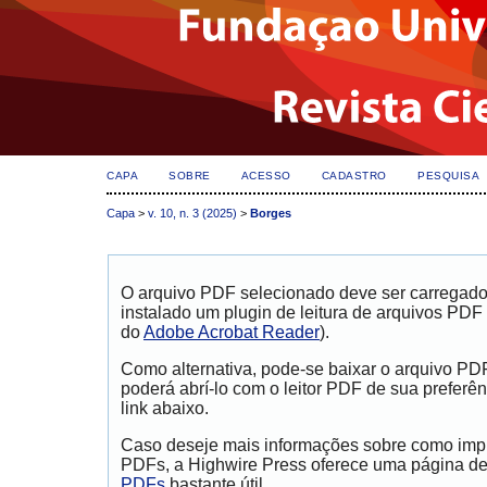
CAPA
SOBRE
ACESSO
CADASTRO
PESQUISA
Capa
>
v. 10, n. 3 (2025)
>
Borges
dapatkan informasi
Berita Terkini Kasus Penistaan Agama Gubernur Jak
O arquivo PDF selecionado deve ser carregad
instalado um plugin de leitura de arquivos PDF
do
Adobe Acrobat Reader
).
Como alternativa, pode-se baixar o arquivo PD
poderá abrí-lo com o leitor PDF de sua preferên
link abaixo.
Caso deseje mais informações sobre como impri
PDFs, a Highwire Press oferece uma página d
PDFs
bastante útil.