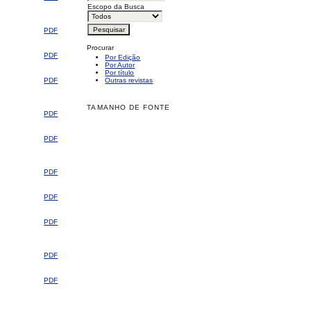
Escopo da Busca
PDF
Procurar
PDF
Por Edição
Por Autor
Por título
PDF
Outras revistas
TAMANHO DE FONTE
PDF
PDF
PDF
PDF
PDF
PDF
PDF