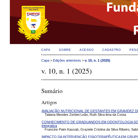
CAPA
SOBRE
ACESSO
CADASTRO
PES
Capa
>
Edições anteriores
>
v. 10, n. 1 (2025)
v. 10, n. 1 (2025)
Sumário
Artigos
AVALIAÇÃO NUTRICIONAL DE GESTANTES EM GRAVIDEZ D
Tatiana Mendes Zerbini Leão, Ruth Silva lima da Costa
CONHECIMENTO DE GRADUANDOS EM ODONTOLOGIA SOB
integrativa
Francine Paim Kassab, Graziele Cristina da Silva Ribeiro, Sa
IMPACTO DA INTERVENÇÃO FISIOTERAPÊUTICA EM GRUP