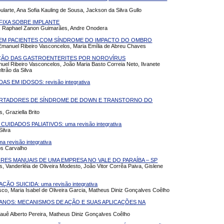
ularte, Ana Sofia Kauling de Sousa, Jackson da Silva Gullo
FIXA SOBRE IMPLANTE
ni, Raphael Zanon Guimarães, Andre Onodera
R EM PACIENTES COM SÍNDROME DO IMPACTO DO OMBRO
 Emanuel Ribeiro Vasconcelos, Maria Emília de Abreu Chaves
NÇÃO DAS GASTROENTERITES POR NOROVÍRUS
uel Ribeiro Vasconcelos, João Maria Basto Correia Neto, Ilvanete
trão da Silva
 EM IDOSOS: revisão integrativa
ORTADORES DE SÍNDROME DE DOWN E TRANSTORNO DO
 Graziella Brito
DADOS PALIATIVOS: uma revisão integrativa
Silva
evisão integrativa
os Carvalho
RES MANUAIS DE UMA EMPRESA NO VALE DO PARAÍBA – SP
s, Vanderléia de Oliveira Modesto, João Vitor Corrêa Paiva, Gislene
O SUICIDA: uma revisão integrativa
sco, Maria Isabel de Oliveira Garcia, Matheus Diniz Gonçalves Coêlho
NOS: MECANISMOS DE AÇÃO E SUAS APLICAÇÕES NA
 Kauê Alberto Pereira, Matheus Diniz Gonçalves Coêlho