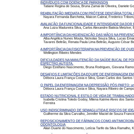
INDIVÍDUOS COM DOENÇA DE PARKINSON
Tatiane Regina de Sousa, Bruna Zamai de Oliveira, Daniele Go
REABILITAÇÃO IMEDIATA COM PRÓTESE DENTÁRIA TOTAL 
Nayara Fernanda Barchetta, Maicon Cabral, Frederico Tribo
AVALIAÇÃO DA FUNCIONALIDADE E INTENSIDADE DA DO
Ana Luiza Madureira Silva, Carlos Alexandre Batista Metzker,
A IMPORTÂNCIA DA HIGIENIZAÇÃO DAS MÃOS NA PREVE
Alba Angélica Nunes Mouta, Nickolas Souza Silva, Lucas Eman
Tavares Beltrão, Renata Paula Lima Beltrão, Augusto César Bel
A IMPORTÂNCIA DA FISIOTERAPIA NA PREVENÇÃO DE QUEDAS
Wellington Ribeiro Mendes
DIFICULDADES NA MANUTENÇÃO DA SAÚDE BUCAL DE P
ESPECTRO AUTISTA.
Diego Estéfano Nascimento, Bruna Rodrigues, Giovana Ramos,
DESAFIOS E LIMITAÇÕES DA EQUIPE DE ENFERMAGEM EM CUI
Débora Laura França Costa e Silva, Gean Carlos dos Santos 
O PAPEL DA ENFERMAGEM NA DEPRESSÃO PÓS-PARTO: uma r
Débora Laura França Costa e Silva, Nayara Ribeiro de Camp
ESTADO NUTRICIONAL E ESTILO DE VIDA DE TRABALHADO
Isabella Cristina Toledo Godoy, Milena Katrine Alves dos Santo
Ferreira
USO INDISCRIMINADO DE SEMAGLUTIDA E RISCOS DE IDEAÇÃ
Guilherme da Silva Carvalho, Jennifer Maciel de Souza Franci
REPOSICIONAMENTO DE FÁRMACOS COMO ANTIMICROBIA
ODONTOLOGIA
Alian Duarte do Nascimento, Letícia Tarife da Silva Ramalho,