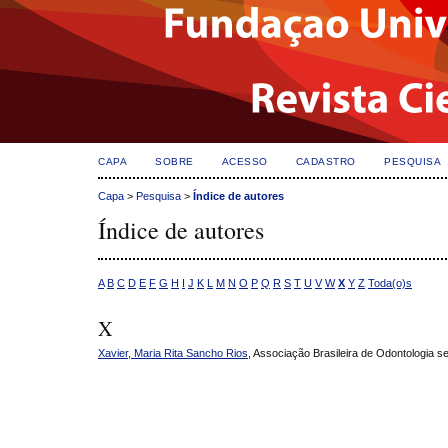
CAPA
SOBRE
ACESSO
CADASTRO
PESQUISA
Capa
>
Pesquisa
>
Índice de autores
Índice de autores
A
B
C
D
E
F
G
H
I
J
K
L
M
N
O
P
Q
R
S
T
U
V
W
X
Y
Z
Toda(o)s
X
Xavier, Maria Rita Sancho Rios
, Associação Brasileira de Odontologia s