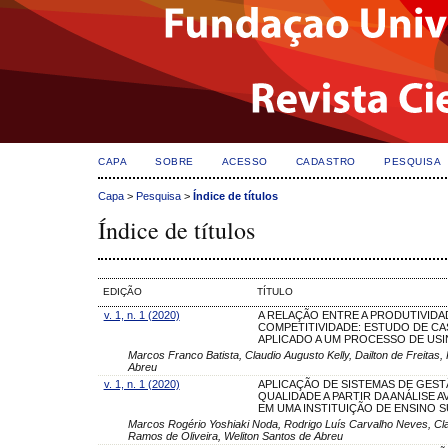
CAPA
SOBRE
ACESSO
CADASTRO
PESQUISA
Capa
>
Pesquisa
>
Índice de títulos
Índice de títulos
EDIÇÃO
TÍTULO
v. 1, n. 1 (2020)
A RELAÇÃO ENTRE A PRODUTIVIDAD
COMPETITIVIDADE: ESTUDO DE C
APLICADO A UM PROCESSO DE US
Marcos Franco Batista, Claudio Augusto Kelly, Dailton de Freitas
Abreu
v. 1, n. 1 (2020)
APLICAÇÃO DE SISTEMAS DE GEST
QUALIDADE A PARTIR DA ANÁLISE AV
EM UMA INSTITUIÇÃO DE ENSINO 
Marcos Rogério Yoshiaki Noda, Rodrigo Luís Carvalho Neves, Claud
Ramos de Oliveira, Weliton Santos de Abreu