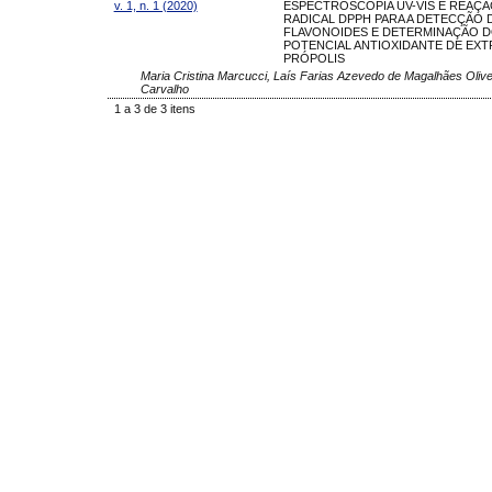
v. 1, n. 1 (2020)
ESPECTROSCOPIA UV-VIS E REAÇ
RADICAL DPPH PARA A DETECÇÃO 
FLAVONOIDES E DETERMINAÇÃO 
POTENCIAL ANTIOXIDANTE DE EXT
PRÓPOLIS
Maria Cristina Marcucci, Laís Farias Azevedo de Magalhães Olivei
Carvalho
1 a 3 de 3 itens